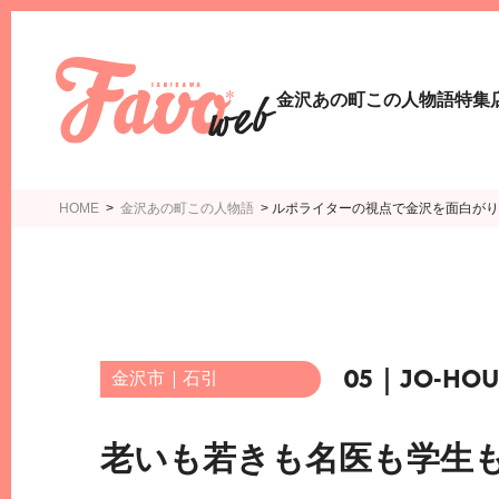
金沢あの町この人物語
特集
HOME
>
金沢あの町この人物語
>
ルポライターの視点で金沢を面白がりなが
05
JO-HOU
金沢市
石引
老いも若きも名医も学生