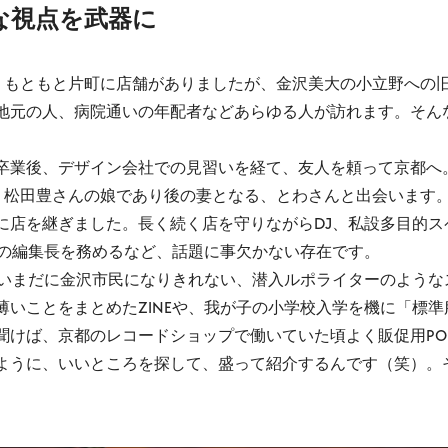
な視点を武器に
』。もともと片町に店舗がありましたが、金沢美大の小立野への
元の人、病院通いの年配者などあらゆる人が訪れます。そんな『
業後、デザイン会社での見習いを経て、友人を頼って京都へ
業者・松田豊さんの娘であり後の妻となる、とわさんと出会いま
に店を継ぎました。長く続く店を守りながらDJ、私設多目的
』の編集長を務めるなど、話題に事欠かない存在です。
いまだに金沢市民になりきれない、潜入ルポライターのような
いことをまとめたZINEや、我が子の小学校入学を機に「標準服
聞けば、京都のレコードショップで働いていた頃よく販促用PO
ように、いいところを探して、盛って紹介するんです（笑）。