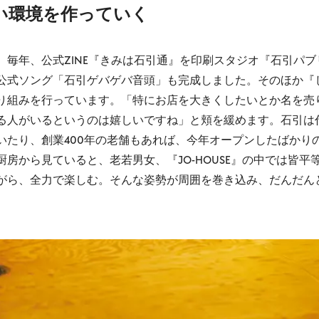
い環境を作っていく
毎年、公式ZINE『きみは石引通』を印刷スタジオ『石引パ
公式ソング「石引ゲバゲバ音頭」も完成しました。そのほか『
り組みを行っています。「特にお店を大きくしたいとか名を売
る人がいるというのは嬉しいですね」と頬を緩めます。石引は
いたり、創業400年の老舗もあれば、今年オープンしたばかり
房から見ていると、老若男女、『JO-HOUSE』の中では皆平
ら、全力で楽しむ。そんな姿勢が周囲を巻き込み、だんだん