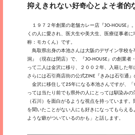
抑えきれない好奇心とよそ者的
１９７２年創業の老舗カレー店『JO-HOUSE
くの人に愛され、医大生や美大生、医療従事者に地
称：モカくん）です。
鳥取県出身の本池さんは大阪のデザイン学校を卒
洞』（現在は閉店）で、『JO-HOUSE』の創
って二人は金沢に移り、２００２年、入籍した年
さらには石引商店街の公式ZINE『きみは石引通
金沢に移住して25年になる本池さんですが、「
っては当たり前でも県外の人にとっては馴染みの薄
（石川）を面白がるような視点を持っています。
を聞いたことがない人にも好きになってもらえる
ような癖がついているのかも」と話します。