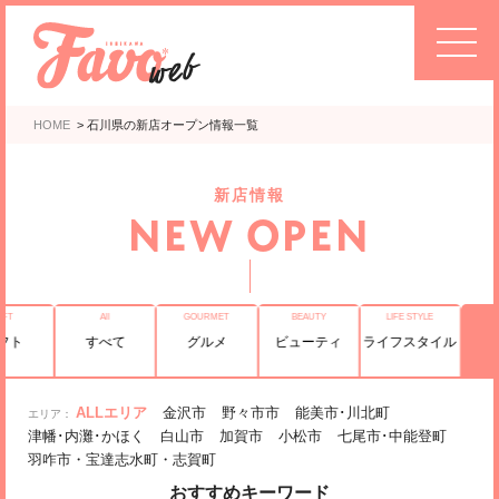
HOME
>
石川県の新店オープン情報一覧
新店情報
NEW OPEN
フト
すべて
グルメ
ビューティ
ライフスタイル
ALLエリア
金沢市
野々市市
能美市･川北町
津幡･内灘･かほく
白山市
加賀市
小松市
七尾市･中能登町
羽咋市・宝達志水町・志賀町
おすすめキーワード