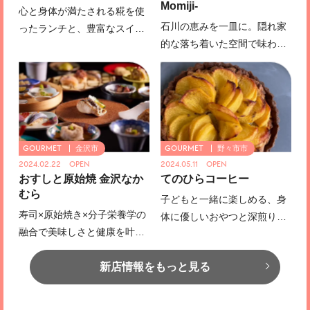
Momiji-
心と身体が満たされる糀を使
石川の恵みを一皿に。隠れ家
ったランチと、豊富なスイー
的な落ち着いた空間で味わう
ツ。『Au.』で特別なひととき
至福の時間
を。
金沢市
野々市市
2024.02.22 OPEN
2024.05.11 OPEN
おすしと原始焼 金沢なか
てのひらコーヒー
むら
子どもと一緒に楽しめる、身
寿司×原始焼き×分子栄養学の
体に優しいおやつと深煎りコ
融合で美味しさと健康を叶え
ーヒー。家族みんなの笑顔が
る、寿司と炉端焼きの新しい
広がる
形
新店情報をもっと見る