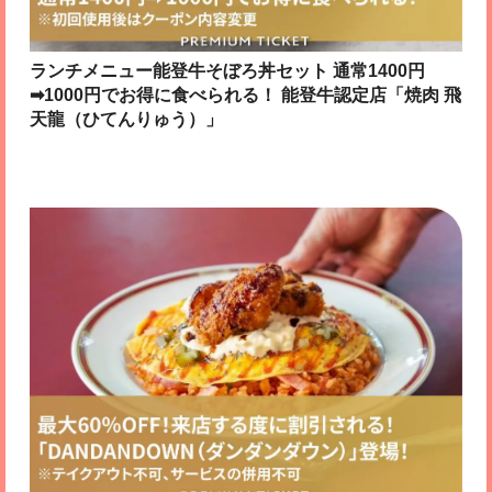
ランチメニュー能登牛そぼろ丼セット 通常1400円
➡1000円でお得に食べられる！ 能登牛認定店「焼肉 飛
天龍（ひてんりゅう）」