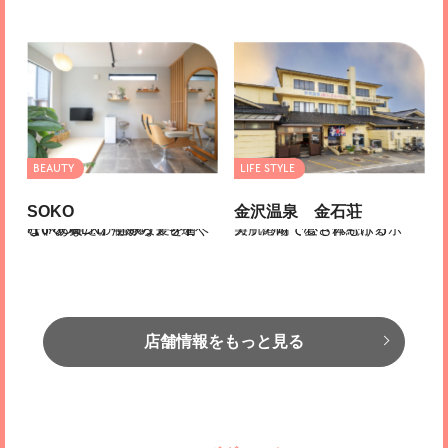
SOKO
金沢温泉 金石荘
【6/6OPEN】健康な髪を育む、あなたのためのプライベートサロン。今からでも遅くない、美…
美肌の湯で心も体もポカポカ！港町で愛され続ける
店舗情報をもっと見る
加賀市
野々市市