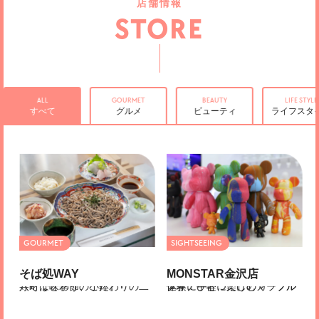
店舗情報
STORE
ALL
GOURMET
BEAUTY
LIFE STYLE
すべて
グルメ
ビューティ
ライフスタ
そば処WAY
MONSTAR金沢店
寺町で味わう、こだわりの二八そばと季節の小鉢。
世界にひとつだけのマーブルクマ！手軽に楽しむカラフル体験アート