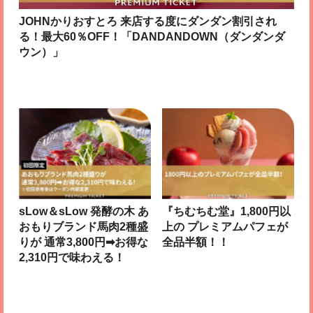
JOHNかりおすとろ 来店する度にダンダン割引され
る！最大60％OFF！「DANDANDOWN（ダンダンダ
ウン）」
sLow＆sLow 発酵の木 あ
『ちむちむ堂』1,800円以
おもりブランド馬肉2種盛
上の プレミアムパフェが
りが 通常3,800円➡お得な
全品半額！！
2,310円で味わえる！