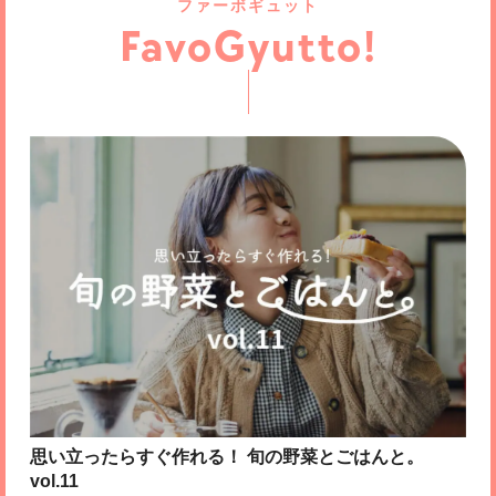
ファーボギュット
FavoGyutto!
そば処WAY
SOKO
金沢温泉 金石荘
英信堂(2025.01)
Au.
Paw women’s fitness 御
英信堂(2025.01)
（福）南陽園 障がい者
寺町で味わう、こだわりの二八そばと季節の小鉢。
【6/6OPEN】健康な髪を育む、あなたのためのプライベートサロン。今からでも遅くない、美…
美肌の湯で心も体もポカポカ！港町で愛され続ける
『英信堂』の開運ハンコで心機一転！
【6/4OPEN】心と身体が満たされる糀を使ったランチと、豊富なスイーツ。『Au.』で特別…
『英信堂』の開運ハンコで心機一転！
経塚店
支援施設 夢兎明（むう
2025年1月御経塚店グランドオープン
みん）
転職するなら今がチャンス！未経験でも積極採用しています
おすしと原始焼 金沢なか
【求人情報】新中川病院
てのひらコーヒー
立腰整体ここからスマイ
小松市
金沢市
【求人募集中！未経験者歓迎！】 横浜で「看護助手」として新しいキャリアをスタートしません…
【5/11OPEN】子どもと一緒に楽しめる、身体に優しいおやつと深煎りコーヒー。家族みんな…
むら
PERSONAL GYM
Repair
ル
【2/22OPEN】寿司×原始焼き×分子栄養学の融合で美味しさと健康を叶える、寿司と炉端焼…
教えたいけど、教えたくない。秘密にしたくなる、まるでカフェのようなラグジュアリー空間であな…
肩こり・頭痛・自律神経の乱れ、優しい整体で根本から改善を目指す
STACKS
北電産業株式会社
東急ステイ金沢
ボディメイクを超えて「一生涯動き続ける身体」を手に入れよう！日常生活や趣味をより楽しめる健…
【航空業界】で働きたい人必見！お仕事相談会を開催！
･･･オープン2年目 東急ステイで働くことが誇りに｡そんな瞬間を味わいませんか？･･･
思い立ったらすぐ作れる！ 旬の野菜とごはんと。
vol.11