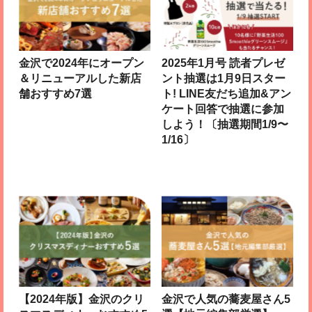
金沢で2024年にオープン
2025年1月号 読者プレゼ
＆リニューアルした新店
ント抽選は1月9日スター
舗おすすめ7選
ト! LINE友だち追加&アン
ケート回答で抽選に参加
しよう！〔抽選期間1/9〜
1/16〕
【2024年版】金沢のクリ
金沢で人気の蕎麦屋さん5