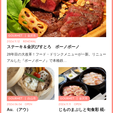
金沢市
2024.11.12 RENEWAL
ステーキ＆金沢びすとろ ボーノボーノ
28年目の大改革！フード・ドリンクメニューが一新。リニュー
アルした『ボーノボーノ』で本格鉄…
白山市
金沢市
2024.06.04 OPEN
2024.11.11 OPEN
Au. （アウ）
じものまぶしと旬食彩 椛-