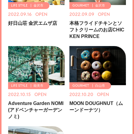
金沢市
金沢市
2022.09.16 OPEN
2022.09.09 OPEN
好日山荘 金沢エムザ店
本格フライドチキンとソ
フトクリームのお店CHIC
KEN PRINCE
能美市
白山市
2022.10.15 OPEN
2022.10.20 OPEN
Adventure Garden NOMI
MOON DOUGHNUT（ム
(アドベンチャーガーデン
ーンドーナツ）
ノミ)