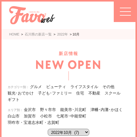
HOME
>
石川県の新店一覧
>
2022年
>
10月
新店情報
NEW OPEN
グルメ
ビューティ
ライフスタイル
その他
観光･おでかけ
子ども･ファミリー
住宅
不動産
スクール
ギフト
金沢市
野々市市
能美市･川北町
津幡･内灘･かほく
白山市
加賀市
小松市
七尾市･中能登町
羽咋市・宝達志水町・志賀町