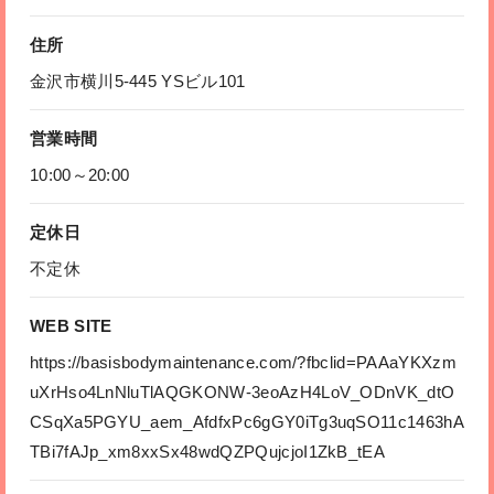
住所
金沢市横川5-445 YSビル101
営業時間
10:00～20:00
定休日
不定休
WEB SITE
https://basisbodymaintenance.com/?fbclid=PAAaYKXzm
uXrHso4LnNluTlAQGKONW-3eoAzH4LoV_ODnVK_dtO
CSqXa5PGYU_aem_AfdfxPc6gGY0iTg3uqSO11c1463hA
TBi7fAJp_xm8xxSx48wdQZPQujcjoI1ZkB_tEA