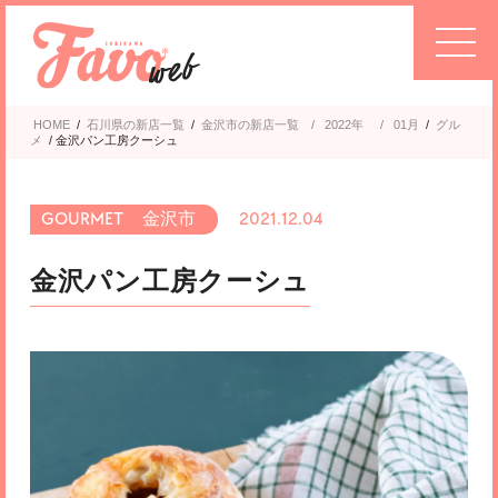
HOME
/
石川県の新店一覧
/
金沢市
2022年
/
01月
/
グル
メ
/
金沢パン工房クーシュ
金沢市
2021.12.04
金沢パン工房クーシュ