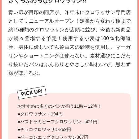
さくっふわっなクロワッサン!!
青い扉が目印の同店が、昨年末にクロワッサン専門店
としてリニューアルオープン！定番から変わり種まで
約15種類のクロワッサンが店頭に並び、今後も新商品
が続々登場する予定！使用する小麦は100％北海道
産。身体に優しいてん菜由来の砂糖を使用し、マーガ
リンやショートニングは使わない。素材選びにこだわ
り抜いたパンはふんわりとやさしい味わいで、思わず
顔がほころぶ。
PICK UP!
おすすめは多くのパンが揃う11時～12時！
●クロワッサン···194円
●パストラミビーフクロワッサン···421円
●チョコクロワッサン259円
●ベーコンエッグクロワッサン367円