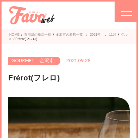
HOME
/
石川県の新店一覧
/
金沢市
2021年
/
11月
/
グル
メ
/
Frérot(フレロ)
金沢市
2021.09.28
Frérot(フレロ)