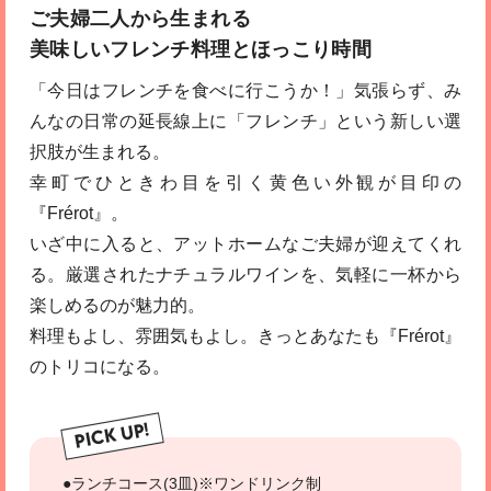
ご夫婦二人から生まれる
美味しいフレンチ料理とほっこり時間
「今日はフレンチを食べに行こうか！」気張らず、み
んなの日常の延長線上に「フレンチ」という新しい選
択肢が生まれる。
幸町でひときわ目を引く黄色い外観が目印の
『Frérot』。
いざ中に入ると、アットホームなご夫婦が迎えてくれ
る。厳選されたナチュラルワインを、気軽に一杯から
楽しめるのが魅力的。
料理もよし、雰囲気もよし。きっとあなたも『Frérot』
のトリコになる。
PICK UP!
●ランチコース(3皿)※ワンドリンク制