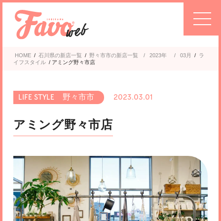
HOME
/
石川県の新店一覧
/
野々市市
2023年
/
03月
/
ラ
イフスタイル
/
アミング野々市店
野々市市
2023.03.01
アミング野々市店