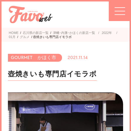
HOME
/
石川県の新店一覧
/
津幡･内灘･かほく
2022年
/
01月
/
グルメ
/
壺焼きいも専門店イモラボ
かほく市
2021.11.14
壺焼きいも専門店イモラボ