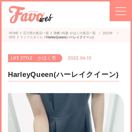
HOME
/
石川県の新店一覧
/
津幡･内灘･かほく
2022年
/
08月
/
ライフスタイル
/
HarleyQueen(ハーレイクイーン)
かほく市
2022.06.10
HarleyQueen(ハーレイクイーン)