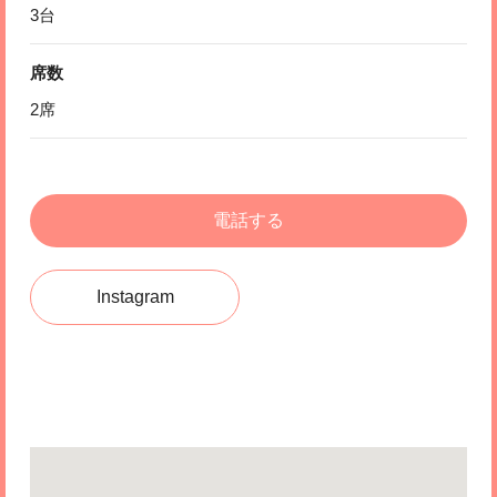
3台
席数
2席
電話する
Instagram