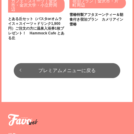
カフェ・スイーツ｜金沢
宿泊プラン｜金沢市・片
市・金沢大学・小立野周
町周辺
辺
雪椿特製アフタヌーンティー＆朝
とある丘セット（パスタorオムラ
食付き宿泊プラン カメリアイン
イス＋スイーツ＋ドリンク1,900
雪椿
円）ご注文の方に温泉入浴券1枚プ
レゼント！ Hammock Cafe とあ
る丘
プレミアムメニューに戻る