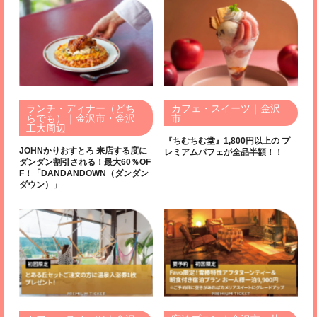
ランチ・ディナー（どち
カフェ・スイーツ｜金沢
らでも）｜金沢市・金沢
市
工大周辺
『ちむちむ堂』1,800円以上の プ
JOHNかりおすとろ 来店する度に
レミアムパフェが全品半額！！
ダンダン割引される！最大60％OF
F！「DANDANDOWN（ダンダン
ダウン）」