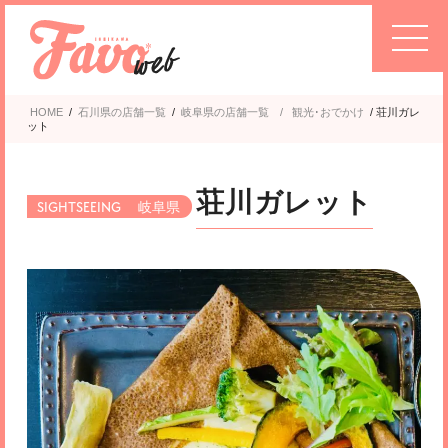
HOME
/
石川県の店舗一覧
/
岐阜県
観光･おでかけ
/
荘川ガレ
ット
荘川ガレット
岐阜県