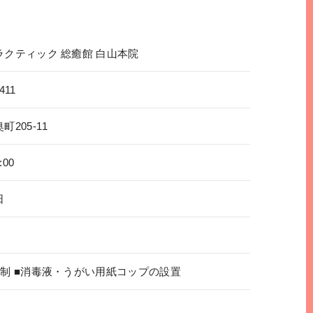
ラクティック 総癒館 白山本院
411
205-11
:00
日
約制 ■消毒液・うがい用紙コップの設置