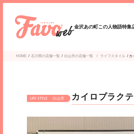
金沢あの町この人物語
特集
HOME
/
石川県の店舗一覧
/
白山市
ライフスタイル
/
カ
カイロプラクテ
白山市