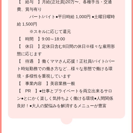
【 給与 】月給(正社員)20万〜、各種手当・交通
費、賞与有り
パート/バイト●平日時給 1,000円 ●土曜日曜時
給 1,500円
※スキルに応じて還元
【 時間 】9:00～18:00
【 休日 】定休日含む8日間の休日※様々な雇用形
態に応じます
【 待遇 】働くママさん応援！正社員/バイト/パー
ト時短勤務での働き方など…様々な形態で働ける環
境・多様性を重視しています
【 事業内容 】美容業務一般
【 PR 】●仕事とプライベートを両立出来るサロ
ン●とにかく楽しく気持ちよく働ける環境●人間関係
良好！●大人の髪悩みを解消するメニューが豊富