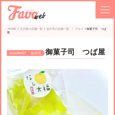
HOME
/
石川県の店舗一覧
/
金沢市
グルメ
/
御菓子司 つば
屋
御菓子司 つば屋
金沢市