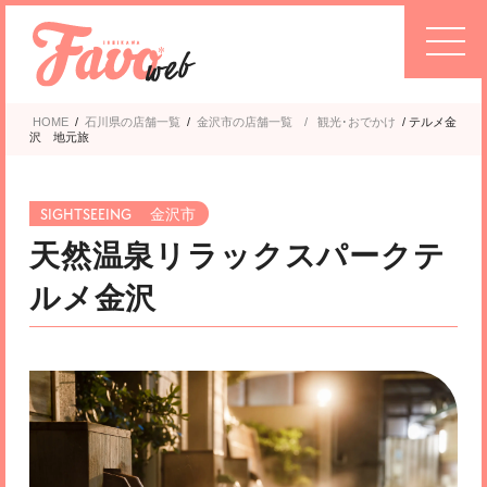
HOME
/
石川県の店舗一覧
/
金沢市
観光･おでかけ
/
テルメ金
沢 地元旅
金沢市
天然温泉リラックスパークテ
ルメ金沢