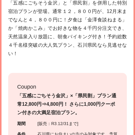
「五感にごちそう金沢」と「県民割」を併用した特別
宿泊プランが登場。通常１２，８００円が、12月末ま
でなんと４，８００円に！夕食は「金澤食談ねまる」
か「焼肉かこみ」でお好きな物を４千円分注文でき、
天然温泉入り放題に、朝食バイキング付き！予約総数
４千名様突破の大人気プラン、石川県民なら見逃せな
い！
Coupon
「五感にごちそう金沢」×「県民割」プラン通
常12,800円⇒4,800円！ さらに1,000円クーポ
ン付きの大満足宿泊プラン。
期間
[販売：R3.12/31まで]
条件
石川県にお住まいの方のみ対象です。予算