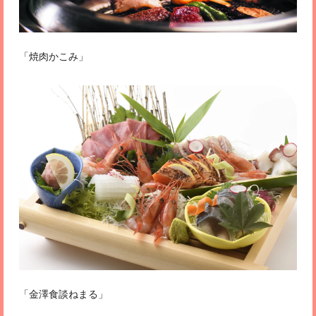
「焼肉かこみ」
「金澤食談ねまる」