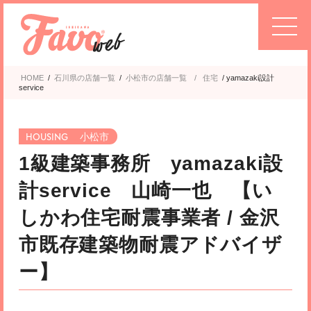
HOME
/
石川県の店舗一覧
/
小松市
住宅
/
yamazaki設計
service
小松市
1級建築事務所 yamazaki設
計service 山崎一也 【い
しかわ住宅耐震事業者 / 金沢
市既存建築物耐震アドバイザ
ー】