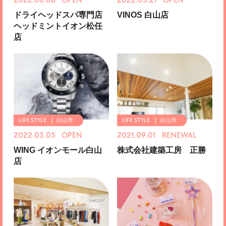
2022.08.08 OPEN
2022.03.21 OPEN
ドライヘッドスパ専門店
VINOS 白山店
ヘッドミントイオン松任
店
白山市
白山市
2022.03.05 OPEN
2021.09.01 RENEWAL
WING イオンモール白山
株式会社建築工房 正勝
店