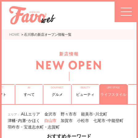
HOME
>
石川県の新店オープン情報一覧
新店情報
NEW OPEN
フト
すべて
グルメ
ビューティ
ライフスタイル
ALLエリア
金沢市
野々市市
能美市･川北町
津幡･内灘･かほく
白山市
加賀市
小松市
七尾市･中能登町
羽咋市・宝達志水町・志賀町
おすすめキーワード