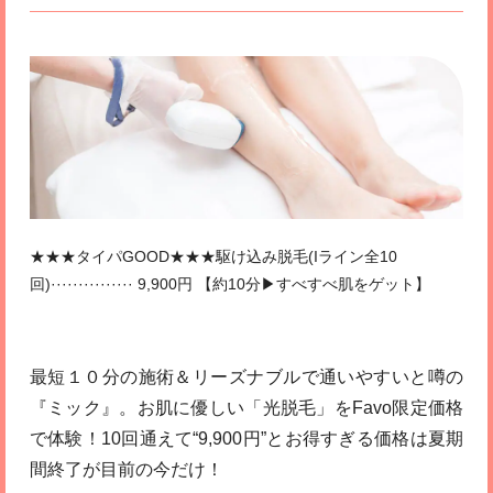
★★★タイパGOOD★★★駆け込み脱毛(Iライン全10
回)··············· 9,900円 【約10分▶すべすべ肌をゲット】
最短１０分の施術＆リーズナブルで通いやすいと噂の
『ミック』。お肌に優しい「光脱毛」をFavo限定価格
で体験！10回通えて“9,900円”とお得すぎる価格は夏期
間終了が目前の今だけ！