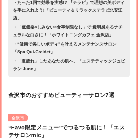
・たった1回で効果を実感!? 『テラピ』で理想の美ボディ
を手に入れよう!「ビューティ＆リラックステラピ北安江
店」
・「低価格×しみない×食事制限なし」で 透明感あるナチ
ュラルな白さに！「ホワイトニングカフェ 金沢店」
・“健康で美しいボディ”を叶えるメンテナンスサロン
「Spa Qui-Creidet」
・「夏疲れ」したあなたの肌へ。「エステティックジュビ
ラン Juno」
金沢市のおすすめビューティーサロン7選
金沢市
“Favo限定メニュー”でつるつる肌に！
「エス
テサロンmic」