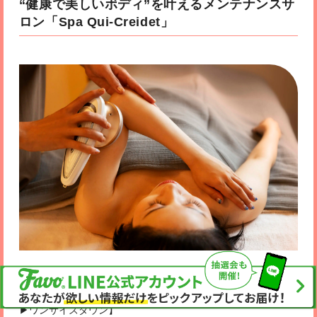
“健康で美しいボディ”を叶えるメンテナンスサ
ロン
「Spa Qui-Creidet」
★★★タイパGOOD★★★キャビエットスリミング(キャビテ
ーション＋ボディメイキング) 60分··· 14,200円【1ヵ月に2回
▶ワンサイズダウン】