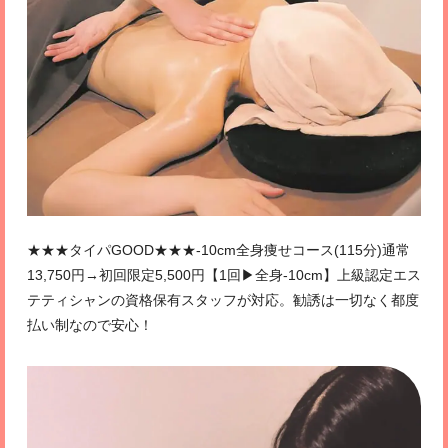
★★★タイパGOOD★★★-10cm全身痩せコース(115分)通常
13,750円→初回限定5,500円【1回▶全身-10cm】上級認定エス
テティシャンの資格保有スタッフが対応。勧誘は一切なく都度
払い制なので安心！