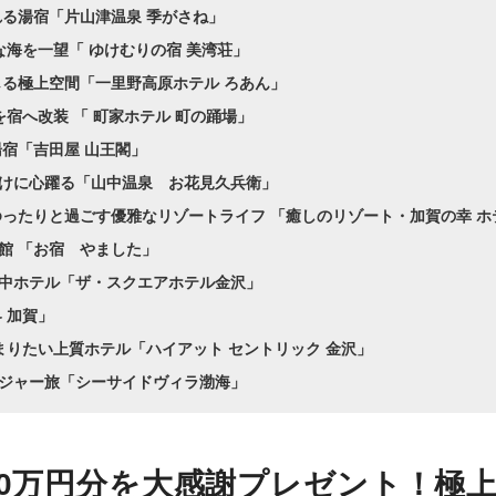
れる湯宿「片山津温泉 季がさね」
な海を一望「 ゆけむりの宿 美湾荘」
じる極上空間「一里野高原ホテル ろあん」
を宿へ改装 「 町家ホテル 町の踊場」
湯宿「吉田屋 山王閣」
掛けに心躍る「山中温泉 お花見久兵衛」
ゆったりと過ごす優雅なリゾートライフ 「癒しのリゾート・加賀の幸 
館 「お宿 やました」
街中ホテル「ザ・スクエアホテル金沢」
 加賀」
まりたい上質ホテル「ハイアット セントリック 金沢」
レジャー旅「シーサイドヴィラ渤海」
100万円分を大感謝プレゼント！