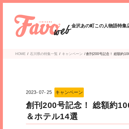
金沢あの町この人物語
特集
HOME
/
石川県の特集一覧
/
キャンペーン
/
創刊200号記念！ 総額約
2023
-
07
-
25
キャンペーン
創刊200号記念！ 総額約
＆ホテル14選