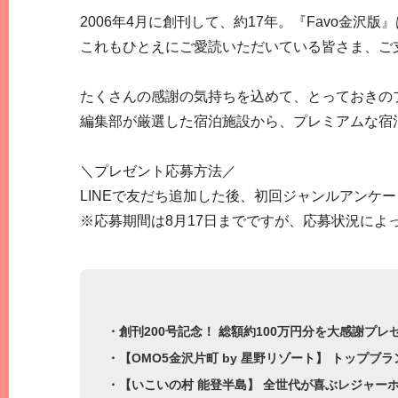
2006年4月に創刊して、約17年。『Favo金沢版
これもひとえにご愛読いただいている皆さま、ご
たくさんの感謝の気持ちを込めて、とっておきの
編集部が厳選した宿泊施設から、プレミアムな宿
＼プレゼント応募方法／
LINEで友だち追加した後、初回ジャンルアンケ
※応募期間は8月17日までですが、応募状況によ
・創刊200号記念！ 総額約100万円分を大感謝プ
・【OMO5金沢片町 by 星野リゾート】 トップブ
・【いこいの村 能登半島】 全世代が喜ぶレジャー