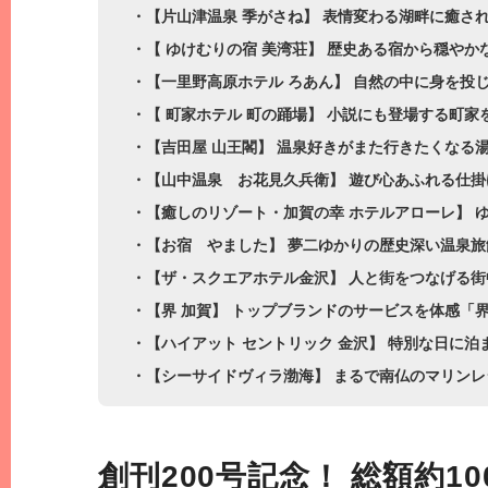
・【片山津温泉 季がさね】 表情変わる湖畔に癒さ
・【 ゆけむりの宿 美湾荘】 歴史ある宿から穏やか
・【一里野高原ホテル ろあん】 自然の中に身を投
・【 町家ホテル 町の踊場】 小説にも登場する町家
・【吉田屋 山王閣】 温泉好きがまた行きたくなる
・【山中温泉 お花見久兵衛】 遊び心あふれる仕
・【癒しのリゾート・加賀の幸 ホテルアローレ】 
・【お宿 やました】 夢二ゆかりの歴史深い温泉旅
・【ザ・スクエアホテル金沢】 人と街をつなげる
・【界 加賀】 トップブランドのサービスを体感「界
・【ハイアット セントリック 金沢】 特別な日に泊
・【シーサイドヴィラ渤海】 まるで南仏のマリン
創刊200号記念！ 総額約