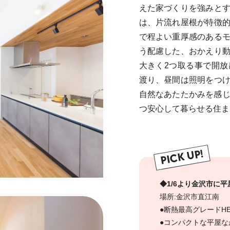
えた家づくりを強みと
は、片流れ屋根が特徴
で程よい重厚感のある
う配慮した、おかえり
大きく2つ取る事で開放
渡り、昼間は照明をつ
自然なあたたかみを感じ
つ安心して暮らせる住ま
PICK UP!
◆1/6より金沢市に
場所:金沢市直江南
●断熱最高グレードHEA
●コンパクトな平屋な