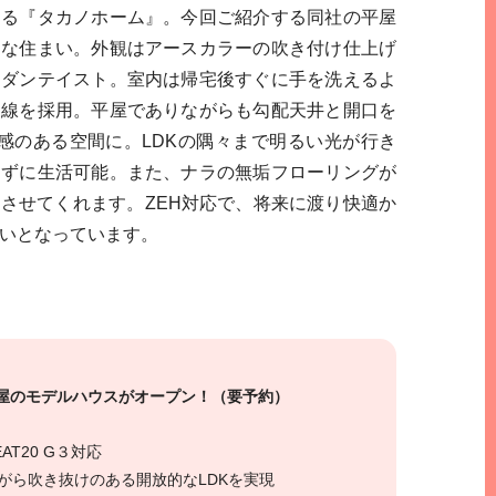
する『タカノホーム』。今回ご紹介する同社の平屋
的な住まい。外観はアースカラーの吹き付け仕上げ
モダンテイスト。室内は帰宅後すぐに手を洗えるよ
動線を採用。平屋でありながらも勾配天井と開口を
感のある空間に。LDKの隅々まで明るい光が行き
けずに生活可能。また、ナラの無垢フローリングが
させてくれます。ZEH対応で、将来に渡り快適か
いとなっています。
平屋のモデルハウスがオープン！（要予約）
T20 G３対応
がら吹き抜けのある開放的なLDKを実現