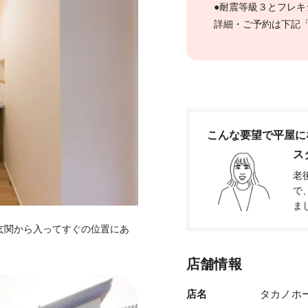
●耐震等級３とフレキ
詳細・ご予約は下記
こんな要望で平屋に
ス
老
で
ま
玄関から入ってすぐの位置にあ
店舗情報
店名
タカノホ