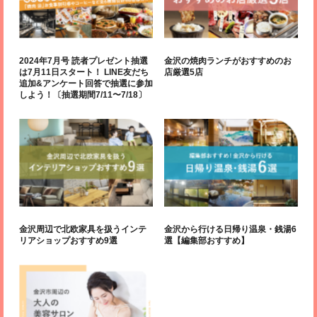
2024年7月号 読者プレゼント抽選
金沢の焼肉ランチがおすすめのお
は7月11日スタート！ LINE友だち
店厳選5店
追加&アンケート回答で抽選に参加
しよう！〔抽選期間7/11〜7/18〕
金沢周辺で北欧家具を扱うインテ
金沢から行ける日帰り温泉・銭湯6
リアショップおすすめ9選
選【編集部おすすめ】