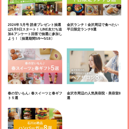
2024年 5月号 読者プレゼント抽選
金沢ランチ！金沢周辺で食べたい
は5月9日スタート！ LINE友だち追
平日限定ランチ9選
加&アンケート回答で抽選に参加し
よう！〔抽選期間5/9〜5/18〕
春の甘いもん♪ 春スイーツと春ギフ
金沢市周辺の人気美容院・美容室8
ト５選
選