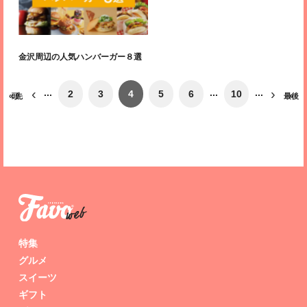
金沢周辺の人気ハンバーガー８選
‹
›
...
...
...
2
3
4
5
6
10
« 先頭
最後 »
特集
グルメ
スイーツ
ギフト