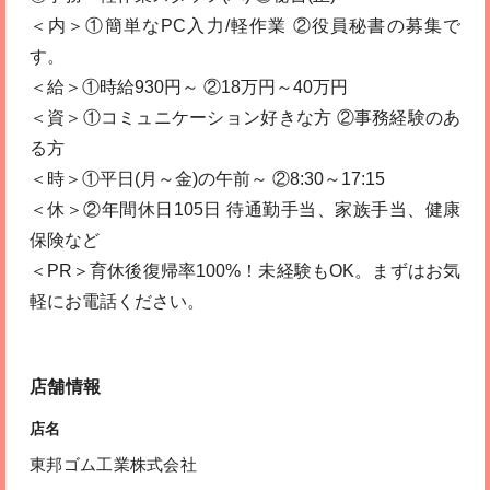
＜内＞①簡単なPC入力/軽作業 ②役員秘書の募集で
す。
＜給＞①時給930円～ ②18万円～40万円
＜資＞①コミュニケーション好きな方 ②事務経験のあ
る方
＜時＞①平日(月～金)の午前～ ②8:30～17:15
＜休＞②年間休日105日 待通勤手当、家族手当、健康
保険など
＜PR＞育休後復帰率100%！未経験もOK。まずはお気
軽にお電話ください。
店舗情報
店名
東邦ゴム工業株式会社