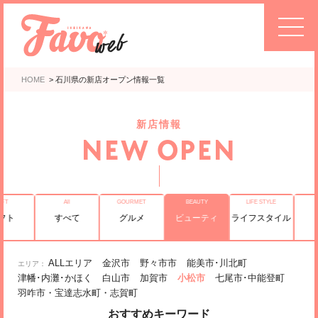
HOME
>
石川県の新店オープン情報一覧
新店情報
NEW OPEN
フト
すべて
グルメ
ビューティ
ライフスタイル
ALLエリア
金沢市
野々市市
能美市･川北町
津幡･内灘･かほく
白山市
加賀市
小松市
七尾市･中能登町
羽咋市・宝達志水町・志賀町
おすすめキーワード