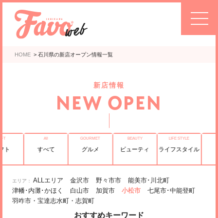
HOME
>
石川県の新店オープン情報一覧
新店情報
NEW OPEN
フト
すべて
グルメ
ビューティ
ライフスタイル
ALLエリア
金沢市
野々市市
能美市･川北町
津幡･内灘･かほく
白山市
加賀市
小松市
七尾市･中能登町
羽咋市・宝達志水町・志賀町
おすすめキーワード