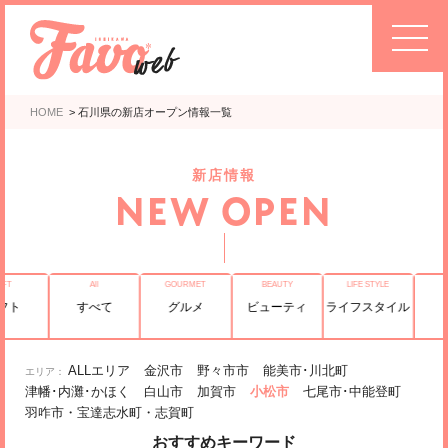
HOME
>
石川県の新店オープン情報一覧
新店情報
NEW OPEN
フト
すべて
グルメ
ビューティ
ライフスタイル
ALLエリア
金沢市
野々市市
能美市･川北町
津幡･内灘･かほく
白山市
加賀市
小松市
七尾市･中能登町
羽咋市・宝達志水町・志賀町
おすすめキーワード